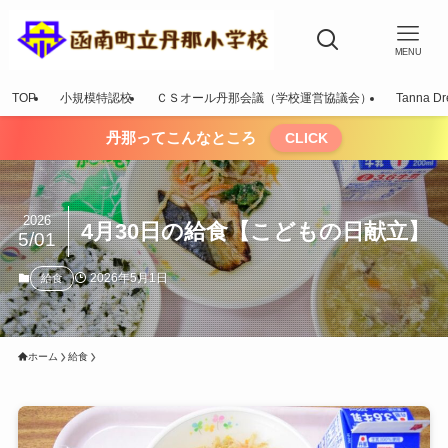
MENU
TOP
小規模特認校
ＣＳオール丹那会議（学校運営協議会）
Tanna Dr
丹那ってこんなところ
CLICK
2026
4月30日の給食【こどもの日献立】
5/01
2026年5月1日
給食
ホーム
給食