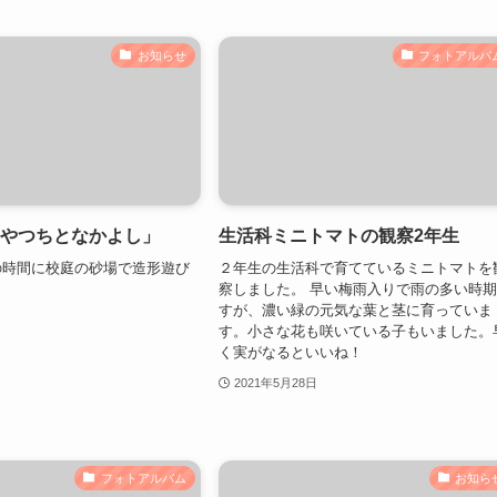
お知らせ
フォトアルバ
なやつちとなかよし」
生活科ミニトマトの観察2年生
の時間に校庭の砂場で造形遊び
２年生の生活科で育てているミニトマトを
察しました。 早い梅雨入りで雨の多い時
すが、濃い緑の元気な葉と茎に育っていま
す。小さな花も咲いている子もいました。
く実がなるといいね！
2021年5月28日
フォトアルバム
お知ら