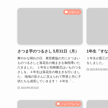
お知らせ
さつま芋のつるさし 5月31日（月）
1年生「す
爽やかな晴れの日、東部農協の方にさつまい
１年生が図工
ものつるさしと落花生の種まきを御指導いた
をしました。
だきました。 １年生と幼稚園児はいものつる
2021年5月28日
さしを、４年生は落花生の種まきを行いまし
た。 地域の皆さんに支えられて野菜と共に子
供たちも成長していきます！ ４年生「...
2021年5月31日
フォトアルバム