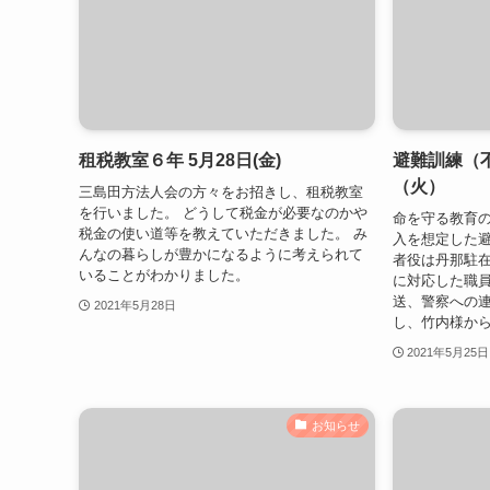
租税教室６年 5月28日(金)
避難訓練（不
（火）
三島田方法人会の方々をお招きし、租税教室
を行いました。 どうして税金が必要なのかや
命を守る教育
税金の使い道等を教えていただきました。 み
入を想定した避
んなの暮らしが豊かになるように考えられて
者役は丹那駐
いることがわかりました。
に対応した職員
送、警察への
2021年5月28日
し、竹内様から
2021年5月25日
お知らせ