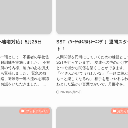
審者対応）5月25日
SST（ｿｰｼｬﾙｽｷﾙﾄﾚｰﾆﾝｸﾞ）週間ス
ト！
の一環として、不審者の学校侵
人間関係を円滑にしていくための練習とし
難訓練を実施しました。 不審
SSTを行っています。 友達への声のかけ
在所の竹内様。迫力のある演技
とつで温かな関係を築くことができます。
も緊張しました。 緊急の放
「○○さんがいてうれしいな」「一緒に遊ぶ
連絡、避難等一連の流れを確認
もっと楽しくなるね」 相手を思いやるふ
お話をいただきました。 ...
わとした温かい言葉づかいで、丹那小を...
2021年5月25日
フォトアルバム
お知ら