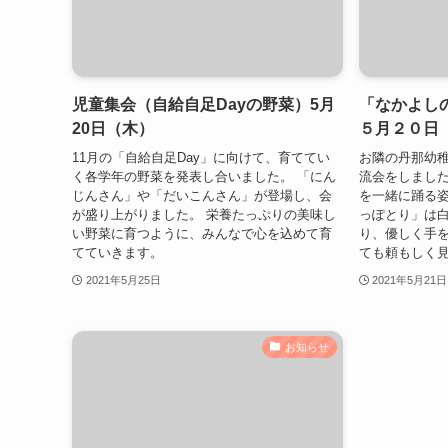
児童集会（自給自足Dayの野菜）5月
「なかよし
20日（木）
５月２０日
11月の「自給自足Day」に向けて、育ててい
お隣の丹那幼
く各学年の野菜を発表し合いました。 「にん
流会をしまし
じんさん」や「だいこんさん」が登場し、会
を一緒に踊る
が盛り上がりました。 栄養たっぷりの美味し
っぽとり」は
い野菜に育つように、みんなで心を込めて育
り、優しく手
てていきます。
ても頼もしく見
2021年5月25日
2021年5月21日
お知らせ