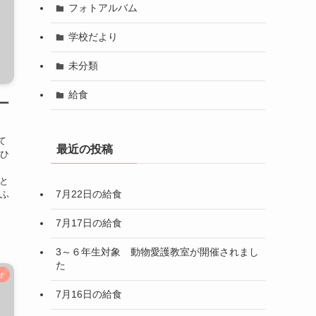
フォトアルバム
学校だより
未分類
給食
ター
て
最近の投稿
方ひ
と
7月22日の給食
わふ
7月17日の給食
3～６年生対象 動物愛護教室が開催されまし
た
せ
7月16日の給食