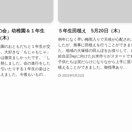
の会」幼稚園＆１年生
５年生田植え 5月20日（木）
（木）
例年になく早い梅雨入りで天候が心配され
したが、無事に田植えを行うことができま
稚園のおともだちと１年生が交
た。地域の大塚様の田んぼをお借りして、
た。大好きな「もじゃもじゃ」
給自足Dayに向けたお米作りがスタートで
姿は微笑ましかったです。「し
子供たちは泥だらけになりながら上手に苗
白熱しました。会の進行をした
植えることができました。御指導あり...
を引いたりする１年生の姿はと
えました。今後もいもの...
2021年5月21日