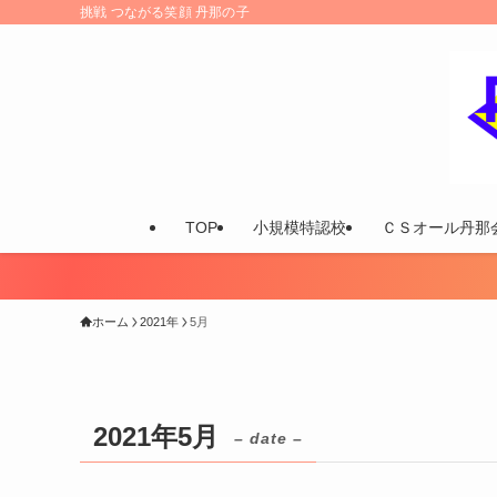
挑戦 つながる笑顔 丹那の子
TOP
小規模特認校
ＣＳオール丹那
ホーム
2021年
5月
2021年5月
– date –