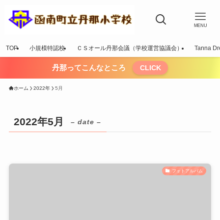
MENU
TOP
小規模特認校
ＣＳオール丹那会議（学校運営協議会）
Tanna Dr
丹那ってこんなところ
CLICK
ホーム
2022年
5月
2022年5月
– date –
フォトアルバム