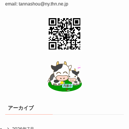
email: tannashou@ny.thn.ne.jp
アーカイブ