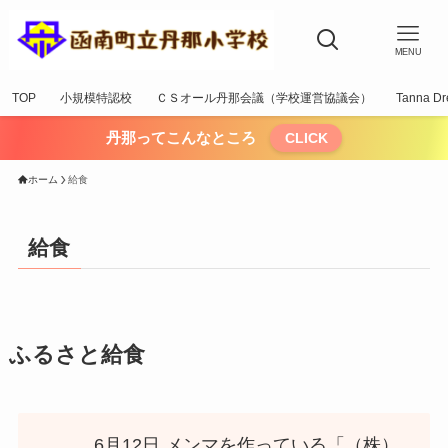
MENU
TOP
小規模特認校
ＣＳオール丹那会議（学校運営協議会）
Tanna Dr
丹那ってこんなところ
CLICK
ホーム
給食
給食
ふるさと給食
6月12日 メンマを作っている「（株）