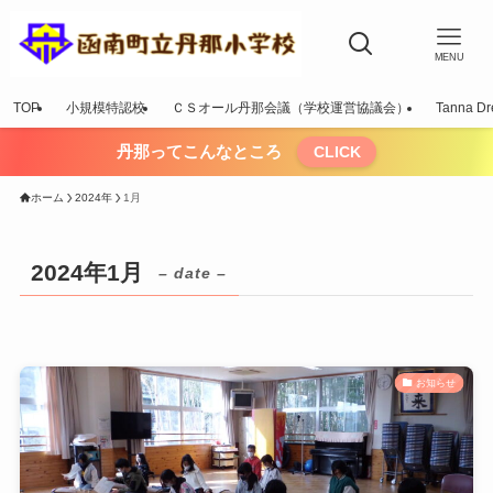
MENU
TOP
小規模特認校
ＣＳオール丹那会議（学校運営協議会）
Tanna Dr
丹那ってこんなところ
CLICK
ホーム
2024年
1月
2024年1月
– date –
お知らせ