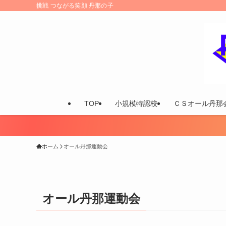
挑戦 つながる笑顔 丹那の子
TOP
小規模特認校
ＣＳオール丹那
ホーム
オール丹那運動会
オール丹那運動会