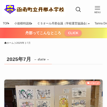
MENU
TOP
小規模特認校
ＣＳオール丹那会議（学校運営協議会）
Tanna Dr
丹那ってこんなところ
CLICK
ホーム
2025年
7月
2025年7月
– date –
お知らせ