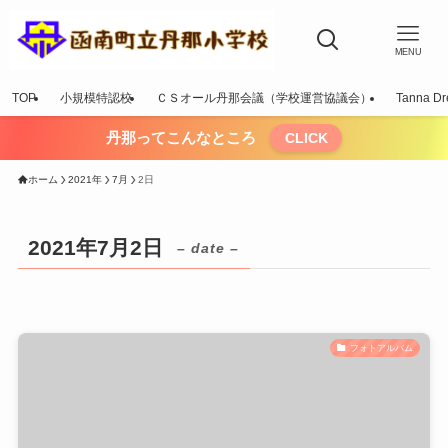
MENU
TOP
小規模特認校
ＣＳオール丹那会議（学校運営協議会）
Tanna Dr
丹那ってこんなところ
CLICK
ホーム
2021年
7月
2日
2021年7月2日
– date –
フォトアルバム