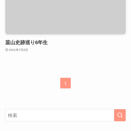
韮山史跡巡り6年生
2021年7月2日
1