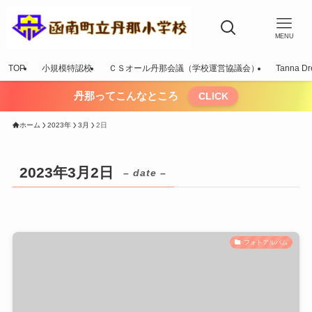
MENU
TOP
小規模特認校
ＣＳオール丹那会議（学校運営協議会）
Tanna Dr
丹那ってこんなところ
CLICK
ホーム
2023年
3月
2日
2023年3月2日
– date –
フォトアルバム