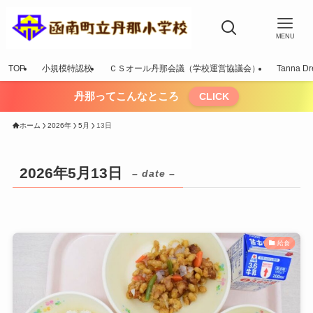
MENU
TOP
小規模特認校
ＣＳオール丹那会議（学校運営協議会）
Tanna Dr
丹那ってこんなところ
CLICK
ホーム
2026年
5月
13日
2026年5月13日
– date –
給食