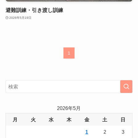
避難訓練・引き渡し訓練
2026年5月19日
1
2026年5月
月
火
水
木
金
土
日
1
2
3