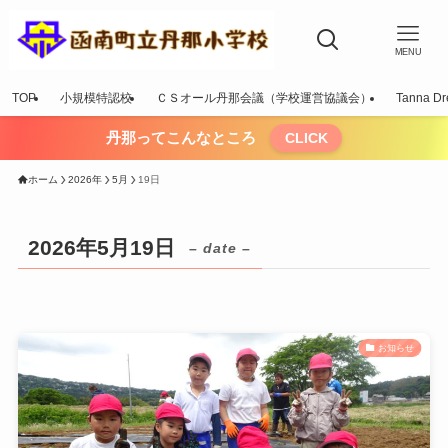
MENU
TOP
小規模特認校
ＣＳオール丹那会議（学校運営協議会）
Tanna Dr
丹那ってこんなところ
CLICK
ホーム
2026年
5月
19日
2026年5月19日
– date –
お知らせ