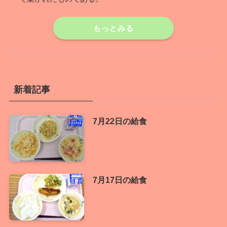
丹那小学校の校訓
「何くそ やりぬくぞ」が示すように、自主独立、勤
勉にして不屈の精神によって、幾多の困難を乗り越え
て築かれたものである。
もっとみる
新着記事
7月22日の給食
7月17日の給食